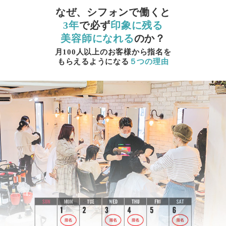
なぜ、シフォンで働くと
3年
で必ず
印象に残る
美容師になれる
のか？
月100人以上のお客様から指名を
もらえるようになる
５つの理由